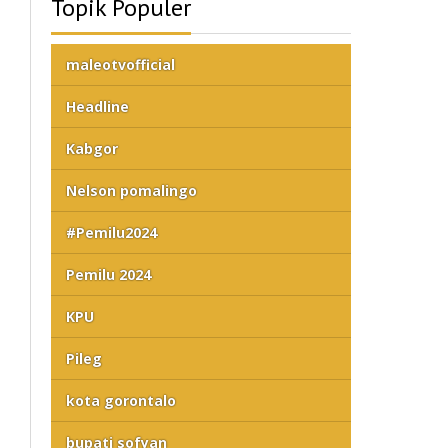
Topik Populer
maleotvofficial
Headline
Kabgor
Nelson pomalingo
#Pemilu2024
Pemilu 2024
KPU
Pileg
kota gorontalo
bupati sofyan