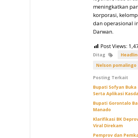
meningkatkan parti
korporasi, kelomp
dan operasional i
Darwan.
Post Views:
1,4
Ditag
Headlin
Nelson pomalingo
Posting Terkait
Bupati Sofyan Buka
Serta Aplikasi Kasda
Bupati Gorontalo B
Manado
Klarifikasi BK Depr
Viral Direkam
Pemprov dan Pemkab