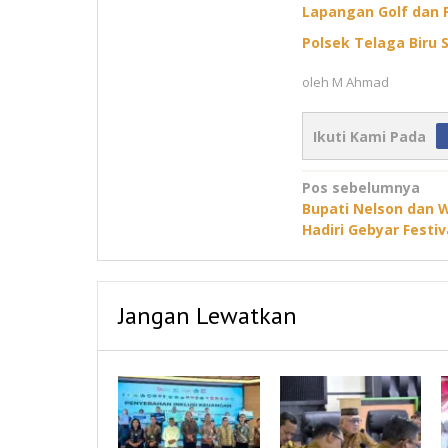
Lapangan Golf dan 
Polsek Telaga Biru S
oleh
M Ahmad
Ikuti Kami Pada
Navigasi
Pos sebelumnya
Bupati Nelson dan 
pos
Hadiri Gebyar Festiv
Jangan Lewatkan