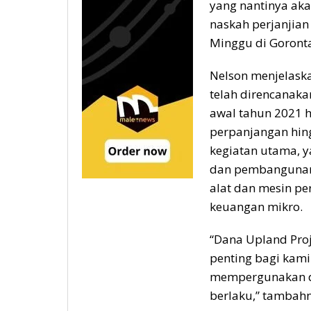
yang nantinya aka
naskah perjanjian
Minggu di Goronta
Nelson menjelask
telah direncanaka
awal tahun 2021 
perpanjangan hing
kegiatan utama, y
dan pembangunan 
alat dan mesin pe
keuangan mikro.
“Dana Upland Proj
penting bagi kam
mempergunakan da
berlaku,” tambahn