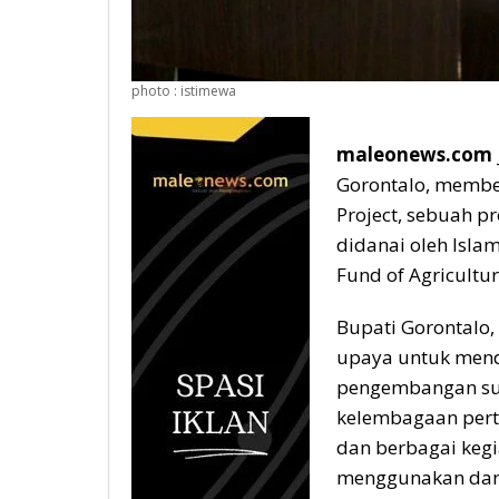
photo : istimewa
maleonews.com _
Gorontalo, membe
Project, sebuah p
didanai oleh Isla
Fund of Agricultu
Bupati Gorontalo
upaya untuk mend
pengembangan su
kelembagaan perta
dan berbagai kegi
menggunakan dana