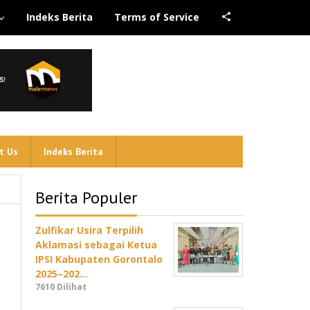
Indeks Berita
Terms of Service
t Us
Indeks Berita
Berita Populer
Zulfikar Usira Terpilih
Aklamasi sebagai Ketua
IPSI Kabupaten Gorontalo
2025–202…
7610 Dilihat