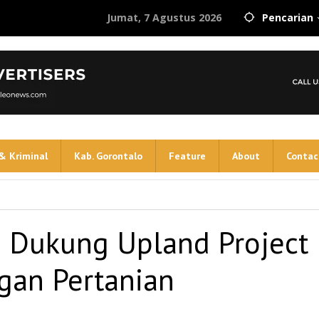
Jumat, 7 Agustus 2026
Pencarian
& Kriminal
Kab. Gorontalo
Feature
About
Contac
 Dukung Upland Project
an Pertanian
an