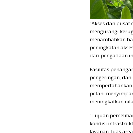
“Akses dan pusat 
mengurangi kerugi
menambahkan bahw
peningkatan akses
dari pengadaan in
Fasilitas penang
pengeringan, dan
mempertahankan k
petani menyimpan
meningkatkan nila
“Tujuan pemelihar
kondisi infrastru
layanan, luas are