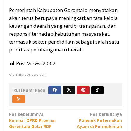
Pemerintah Kabupaten Gorontalo menyatakan
akan terus berupaya meningkatkan tata kelola
keuangan daerah yang tertib, transparan, dan
responsif terhadap kebutuhan masyarakat,
termasuk sektor pendidikan sebagai salah satu
prioritas pembangunan daerah.
Post Views:
2,062
oleh
maleonews.com
Ikuti Kami Pada
Navigasi
Pos sebelumnya
Pos berikutnya
Komisi I DPRD Provinsi
Polemik Peternakan
pos
Gorontalo Gelar RDP
Ayam di Permukiman