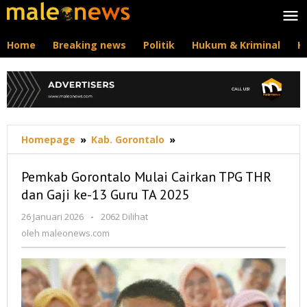
Lewati
ke
konten
Home
Breaking news
Politik
Hukum & Kriminal
K
Pemkab
Homepage
»
Kab. Gorontalo
»
Gorontalo
Mulai
Pemkab Gorontalo Mulai Cairkan TPG THR
Cairkan
dan Gaji ke-13 Guru TA 2025
TPG
THR
oleh
26 Januari 2026
-
2062 Dilihat
dan
maleonews.com
oleh
maleonews.com
Gaji
ke-
13
Guru
TA