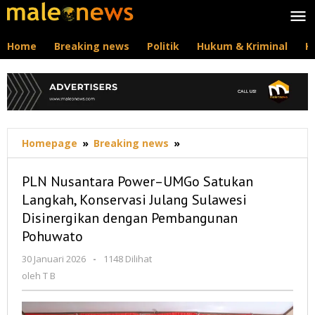
Lewati
ke
konten
Home
Breaking news
Politik
Hukum & Kriminal
K
PLN
Homepage
»
Breaking news
»
Nusantara
Power–
PLN Nusantara Power–UMGo Satukan
UMGo
Langkah, Konservasi Julang Sulawesi
Satukan
Disinergikan dengan Pembangunan
Langkah,
Konservasi
Pohuwato
Julang
oleh
30 Januari 2026
-
1148 Dilihat
Sulawesi
T
Disinergikan
oleh
T B
B
dengan
Pembangunan