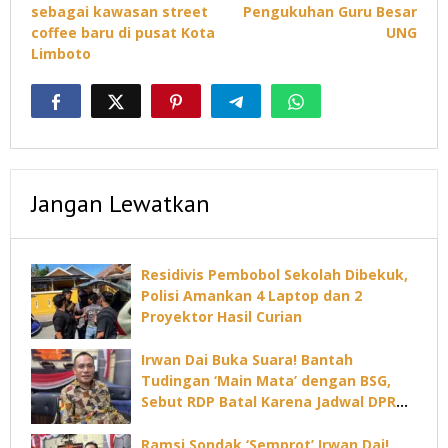
sebagai kawasan street
Pengukuhan Guru Besar
coffee baru di pusat Kota
UNG
Limboto
Jangan Lewatkan
Residivis Pembobol Sekolah Dibekuk,
Polisi Amankan 4 Laptop dan 2
Proyektor Hasil Curian
Irwan Dai Buka Suara! Bantah
Tudingan ‘Main Mata’ dengan BSG,
Sebut RDP Batal Karena Jadwal DPRD
Padat
Ramsi Sondak ‘Semprot’ Irwan Dai!