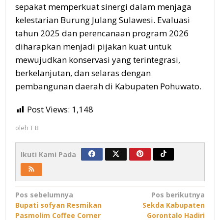
sepakat memperkuat sinergi dalam menjaga
kelestarian Burung Julang Sulawesi. Evaluasi
tahun 2025 dan perencanaan program 2026
diharapkan menjadi pijakan kuat untuk
mewujudkan konservasi yang terintegrasi,
berkelanjutan, dan selaras dengan
pembangunan daerah di Kabupaten Pohuwato.
Post Views:
1,148
oleh
T B
Ikuti Kami Pada
Navigasi
Pos sebelumnya
Pos berikutnya
Bupati sofyan Resmikan
Sekda Kabupaten
pos
Pasmolim Coffee Corner
Gorontalo Hadiri