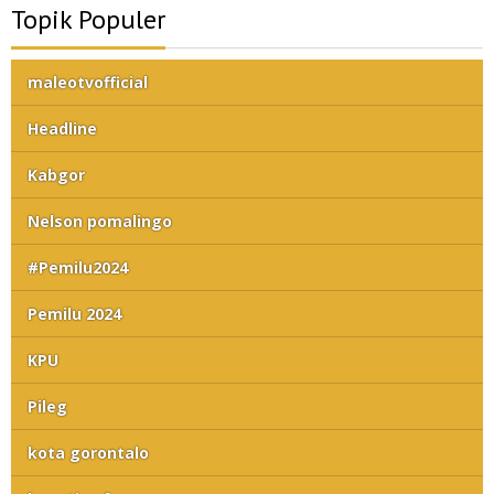
Topik Populer
maleotvofficial
Headline
Kabgor
Nelson pomalingo
#Pemilu2024
Pemilu 2024
KPU
Pileg
kota gorontalo