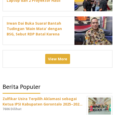
Laptop dan 2 Proyektor Hasil
Curian
Irwan Dai Buka Suara! Bantah
Tudingan ‘Main Mata’ dengan
BSG, Sebut RDP Batal Karena
Jadwal DPRD Padat
View More
Berita Populer
Zulfikar Usira Terpilih Aklamasi sebagai
Ketua IPSI Kabupaten Gorontalo 2025–202…
7606 Dilihat