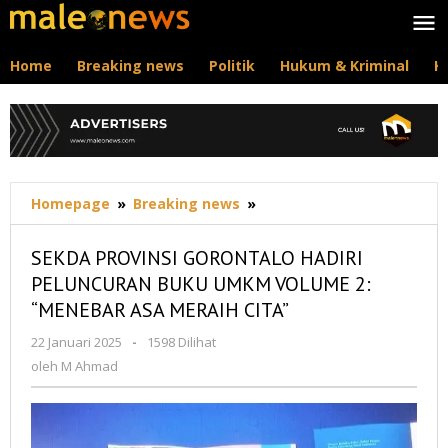
Lewati
ke
konten
Home
Breaking news
Politik
Hukum & Kriminal
K
SEKDA
Homepage
»
Breaking news
»
PROVINSI
GORONTALO
SEKDA PROVINSI GORONTALO HADIRI
HADIRI
PELUNCURAN BUKU UMKM VOLUME 2:
PELUNCURAN
“MENEBAR ASA MERAIH CITA”
BUKU
UMKM
oleh
22 Januari 2025
-
1598 Dilihat
VOLUME
M
oleh
M Ahmad
2:
Ahmad
"MENEBAR
ASA
MERAIH