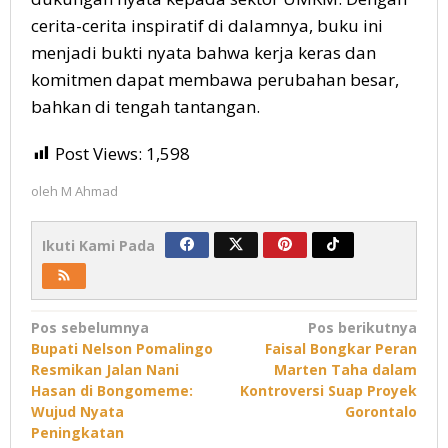
cerita-cerita inspiratif di dalamnya, buku ini
menjadi bukti nyata bahwa kerja keras dan
komitmen dapat membawa perubahan besar,
bahkan di tengah tantangan.
Post Views:
1,598
oleh
M Ahmad
Ikuti Kami Pada
Navigasi
Pos sebelumnya
Pos berikutnya
Bupati Nelson Pomalingo
Faisal Bongkar Peran
pos
Resmikan Jalan Nani
Marten Taha dalam
Hasan di Bongomeme:
Kontroversi Suap Proyek
Wujud Nyata
Gorontalo
Peningkatan