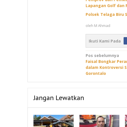
Lapangan Golf dan 
Polsek Telaga Biru S
oleh
M Ahmad
Ikuti Kami Pada
Navigasi
Pos sebelumnya
Faisal Bongkar Per
pos
dalam Kontroversi 
Gorontalo
Jangan Lewatkan