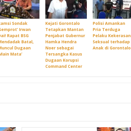
Ramsi Sondak
Kejati Gorontalo
Polisi Amankan
‘Semprot’ Irwan
Tetapkan Mantan
Pria Terduga
Dai! Rapat BSG
Penjabat Gubernur
Pelaku Kekerasan
Mendadak Batal,
Hamka Hendra
Seksual terhadap
Muncul Dugaan
Noer sebagai
Anak di Gorontalo
‘Main Mata’
Tersangka Kasus
Dugaan Korupsi
Command Center