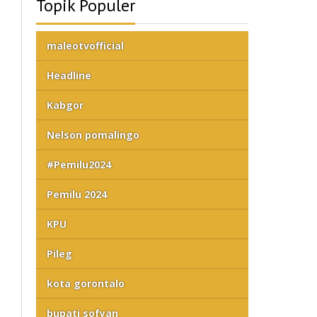
Topik Populer
maleotvofficial
Headline
Kabgor
Nelson pomalingo
#Pemilu2024
Pemilu 2024
KPU
Pileg
kota gorontalo
bupati sofyan