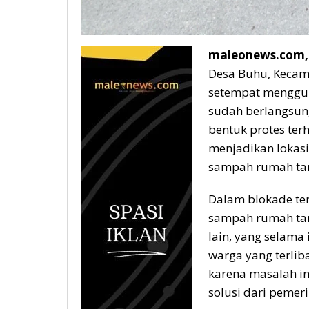
maleonews.com,
Desa Buhu, Kecama
setempat menggun
sudah berlangsung
bentuk protes te
menjadikan lokas
sampah rumah ta
Dalam blokade te
sampah rumah tang
lain, yang selama 
warga yang terlib
karena masalah in
solusi dari pemeri