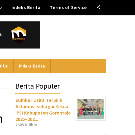
Indeks Berita
Terms of Service
t Us
Indeks Berita
Berita Populer
Zulfikar Usira Terpilih
Aklamasi sebagai Ketua
h
IPSI Kabupaten Gorontalo
2025–202…
7605 Dilihat