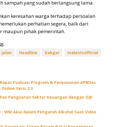
h sampah yang sudah berlangsung lama.
nkan keresahan warga terhadap persoalan
emerlukan perhatian segera, baik dari
ar maupun pihak pemerintah.
48
 jalan
Headline
Kabgor
maleotvofficial
 Rapat Evaluasi Program & Penyusunan APBDes
 Online Versi 2.3
ahas Penguatan Sektor Keuangan dengan OJK
ov : WM Akui dalam Pengaruh Alkohol Saat Video
 Gorontalo Teken Pinjam Pakai Pengelolaan