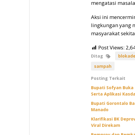
mengatasi masala
Aksi ini mencermi
lingkungan yang m
masyarakat sekit
Post Views:
2,6
Ditag
blokade
sampah
Posting Terkait
Bupati Sofyan Buka
Serta Aplikasi Kasda
Bupati Gorontalo B
Manado
Klarifikasi BK Depr
Viral Direkam
Pemprov dan Pemkab