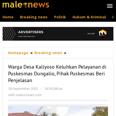
Lewati
ke
konten
Home
Breaking news
Politik
Hukum & Kriminal
K
Warga
Homepage
»
Breaking news
»
Desa
Kaliyoso
Warga Desa Kaliyoso Keluhkan Pelayanan di
Keluhkan
Puskesmas Dungalio, Pihak Puskesmas Beri
Pelayanan
Penjelasan
di
Puskesmas
oleh
18 September 2025
-
2676 Dilihat
Dungalio,
maleonews.com
oleh
maleonews.com
Pihak
Puskesmas
Beri
Penjelasan