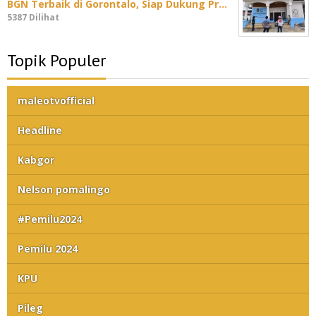
BGN Terbaik di Gorontalo, Siap Dukung Pr…
5387 Dilihat
Topik Populer
maleotvofficial
Headline
Kabgor
Nelson pomalingo
#Pemilu2024
Pemilu 2024
KPU
Pileg