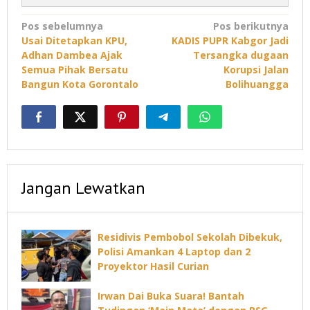
Navigasi
Pos sebelumnya
Pos berikutnya
Usai Ditetapkan KPU,
KADIS PUPR Kabgor Jadi
pos
Adhan Dambea Ajak
Tersangka dugaan
Semua Pihak Bersatu
Korupsi Jalan
Bangun Kota Gorontalo
Bolihuangga
Jangan Lewatkan
Residivis Pembobol Sekolah Dibekuk,
Polisi Amankan 4 Laptop dan 2
Proyektor Hasil Curian
Irwan Dai Buka Suara! Bantah