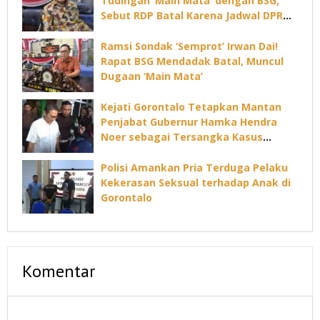
Tudingan ‘Main Mata’ dengan BSG,
Sebut RDP Batal Karena Jadwal DPRD
Padat
Ramsi Sondak ‘Semprot’ Irwan Dai!
Rapat BSG Mendadak Batal, Muncul
Dugaan ‘Main Mata’
Kejati Gorontalo Tetapkan Mantan
Penjabat Gubernur Hamka Hendra
Noer sebagai Tersangka Kasus
Dugaan Korupsi Command Center
Polisi Amankan Pria Terduga Pelaku
Kekerasan Seksual terhadap Anak di
Gorontalo
Komentar