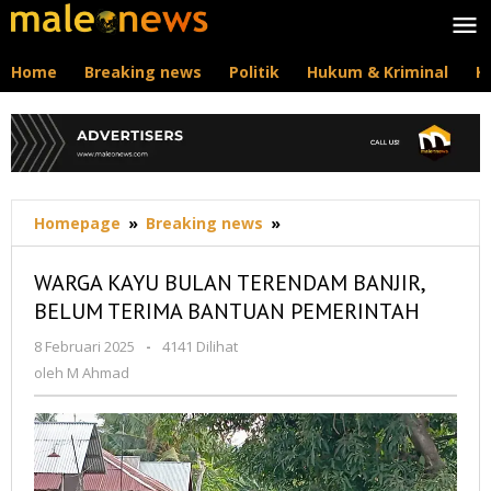
Lewati
ke
konten
Home
Breaking news
Politik
Hukum & Kriminal
K
WARGA
Homepage
»
Breaking news
»
KAYU
BULAN
WARGA KAYU BULAN TERENDAM BANJIR,
TERENDAM
BELUM TERIMA BANTUAN PEMERINTAH
BANJIR,
BELUM
oleh
8 Februari 2025
-
4141 Dilihat
TERIMA
M
oleh
M Ahmad
BANTUAN
Ahmad
PEMERINTAH