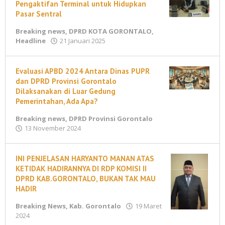
Pengaktifan Terminal untuk Hidupkan
Pasar Sentral
Breaking news
,
DPRD KOTA GORONTALO
,
oleh
Headline
21 Januari 2025
M
Ahmad
Evaluasi APBD 2024 Antara Dinas PUPR
dan DPRD Provinsi Gorontalo
Dilaksanakan di Luar Gedung
Pemerintahan, Ada Apa?
Breaking news
,
DPRD Provinsi Gorontalo
oleh
13 November 2024
maleonews.com
INI PENJELASAN HARYANTO MANAN ATAS
KETIDAK HADIRANNYA DI RDP KOMISI II
DPRD KAB.GORONTALO, BUKAN TAK MAU
HADIR
Breaking News
,
Kab. Gorontalo
19 Maret
oleh
2024
M