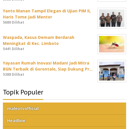
Yanto Manan Tampil Elegan di Ujian PIM II,
Haris Tome Jadi Mentor
5680 Dilihat
Waspada, Kasus Demam Berdarah
Meningkat di Kec. Limboto
5441 Dilihat
Yayasan Rumah Inovasi Madani Jadi Mitra
BGN Terbaik di Gorontalo, Siap Dukung Pr…
5388 Dilihat
Topik Populer
maleotvofficial
Headline