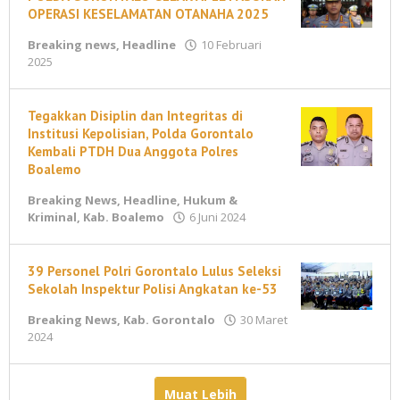
OPERASI KESELAMATAN OTANAHA 2025
Breaking news
,
Headline
10 Februari
oleh
2025
M
Ahmad
Tegakkan Disiplin dan Integritas di
Institusi Kepolisian, Polda Gorontalo
Kembali PTDH Dua Anggota Polres
Boalemo
Breaking News
,
Headline
,
Hukum &
oleh
Kriminal
,
Kab. Boalemo
6 Juni 2024
M
Ahmad
39 Personel Polri Gorontalo Lulus Seleksi
Sekolah Inspektur Polisi Angkatan ke-53
Breaking News
,
Kab. Gorontalo
30 Maret
oleh
2024
M
Ahmad
Muat Lebih