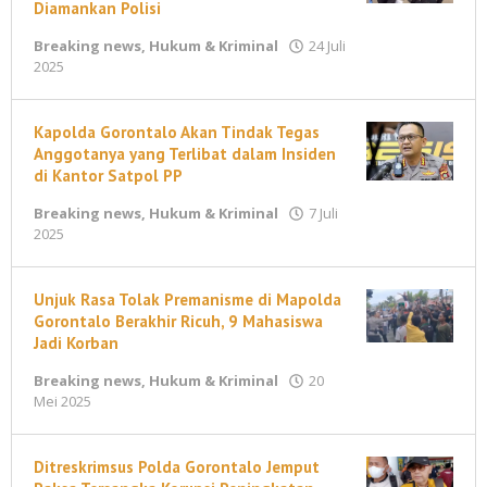
Diamankan Polisi
Breaking news
,
Hukum & Kriminal
24 Juli
oleh
2025
maleonews.com
Kapolda Gorontalo Akan Tindak Tegas
Anggotanya yang Terlibat dalam Insiden
di Kantor Satpol PP
Breaking news
,
Hukum & Kriminal
7 Juli
oleh
2025
maleonews.com
Unjuk Rasa Tolak Premanisme di Mapolda
Gorontalo Berakhir Ricuh, 9 Mahasiswa
Jadi Korban
Breaking news
,
Hukum & Kriminal
20
oleh
Mei 2025
maleonews.com
Ditreskrimsus Polda Gorontalo Jemput