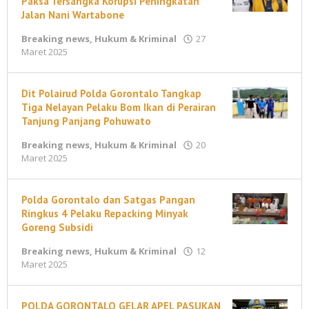
Paksa Tersangka Korupsi Peningkatan
Jalan Nani Wartabone
Breaking news
,
Hukum & Kriminal
27
oleh
Maret 2025
maleonews.com
Dit Polairud Polda Gorontalo Tangkap
Tiga Nelayan Pelaku Bom Ikan di Perairan
Tanjung Panjang Pohuwato
Breaking news
,
Hukum & Kriminal
20
oleh
Maret 2025
maleonews.com
Polda Gorontalo dan Satgas Pangan
Ringkus 4 Pelaku Repacking Minyak
Goreng Subsidi
Breaking news
,
Hukum & Kriminal
12
oleh
Maret 2025
maleonews.com
POLDA GORONTALO GELAR APEL PASUKAN