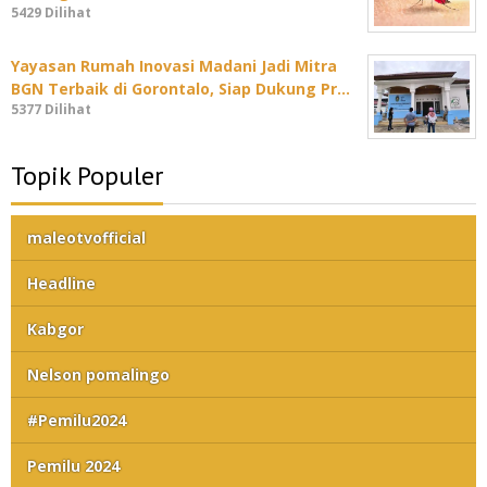
5429 Dilihat
Yayasan Rumah Inovasi Madani Jadi Mitra
BGN Terbaik di Gorontalo, Siap Dukung Pr…
5377 Dilihat
Topik Populer
maleotvofficial
Headline
Kabgor
Nelson pomalingo
#Pemilu2024
Pemilu 2024